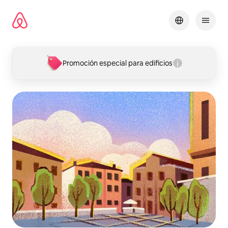
Omite
el
contenido
Promoción especial para edificios