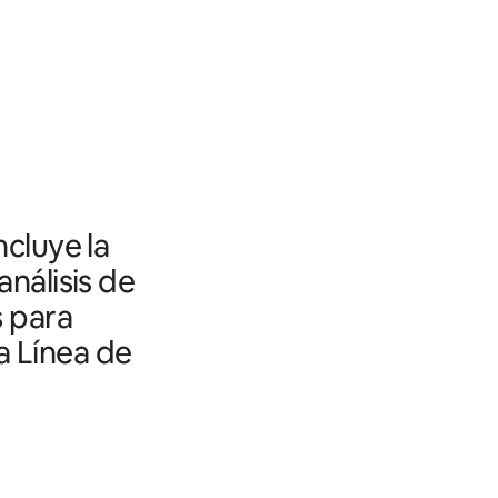
ncluye la
análisis de
s para
a Línea de