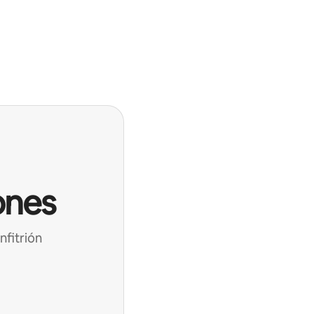
ones
nfitrión