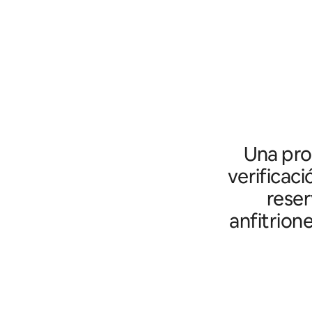
Una prot
verificaci
reser
anfitrion