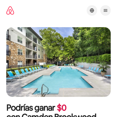
Omite
el
contenido
Podrías ganar
$
0