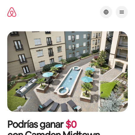
Omite
el
contenido
Podrías ganar
$
0