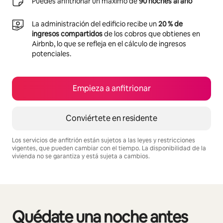
Puedes anfitrionar un máximo de
90 noches al año
La administración del edificio recibe un
20 % de
ingresos compartidos
de los cobros que obtienes en
Airbnb, lo que se refleja en el cálculo de ingresos
potenciales.
Empieza a anfitrionar
Conviértete en residente
Los servicios de anfitrión están sujetos a las leyes y restricciones
vigentes, que pueden cambiar con el tiempo. La disponibilidad de la
vivienda no se garantiza y está sujeta a cambios.
Podrías ganar $730 al mes
Quédate una noche antes
Se muestran0 de 0 elementos