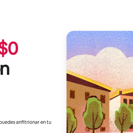
$
0
on
 puedes anfitrionar en tu