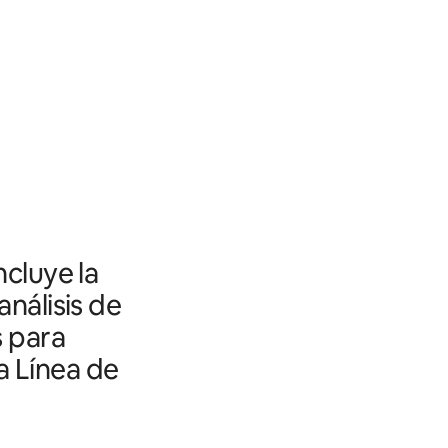
ncluye la
análisis de
s para
a Línea de