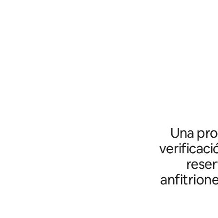
Una prot
verificaci
reser
anfitrion