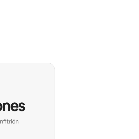
ones
nfitrión