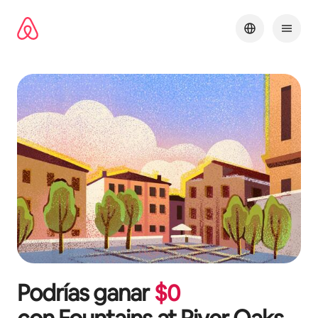
Omite
el
contenido
Podrías ganar
$
0