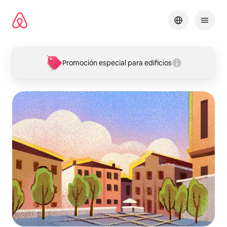
Omite
el
contenido
Promoción especial para edificios