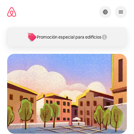
Omite
el
contenido
Promoción especial para edificios