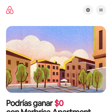
Omite
el
contenido
Podrías ganar
$
0