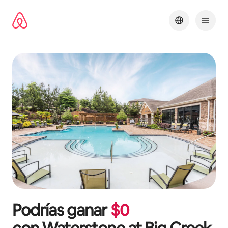
Omite
el
contenido
Podrías ganar
$
0