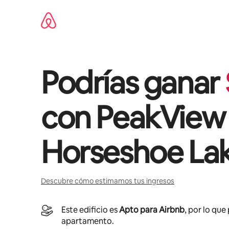
Omite
el
contenido
Podrías ganar
con
PeakView
Horseshoe La
Descubre cómo estimamos tus ingresos
Este edificio es
Apto para Airbnb
, por lo que
apartamento.