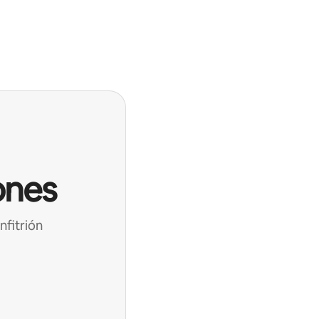
ones
nfitrión