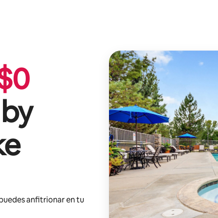
$
0
 by
ke
 puedes anfitrionar en tu