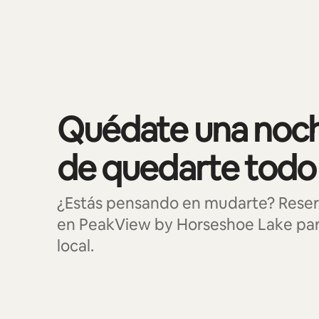
Se muestran0 de 0 elementos
Quédate una noch
de quedarte todo
¿Estás pensando en mudarte? Reser
en PeakView by Horseshoe Lake para
local.