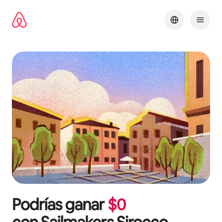
Omite
el
contenido
Podrías ganar
$
0