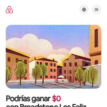
Omite
el
contenido
Podrías ganar
$
0