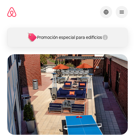
Omite
el
contenido
Promoción especial para edificios