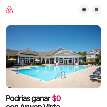
Omite
el
contenido
Podrías ganar
$
0
con
Arwen Vista