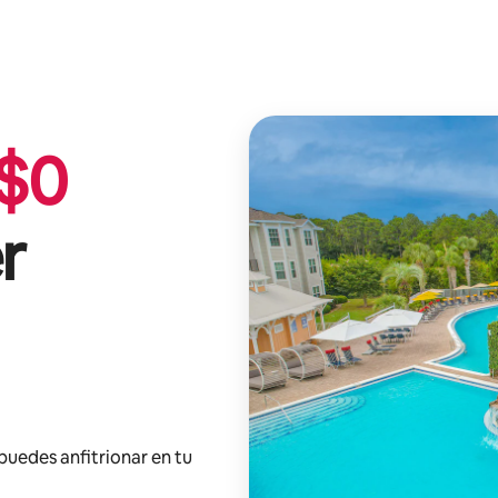
$
0
r
 puedes anfitrionar en tu