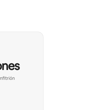
ones
nfitrión