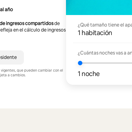
al año
 de ingresos compartidos
de
¿Qué tamaño tiene el ap
efleja en el cálculo de ingresos
1 habitación
¿Cuántas noches vas a an
esidente
nes vigentes, que pueden cambiar con el
1 noche
ujeta a cambios.