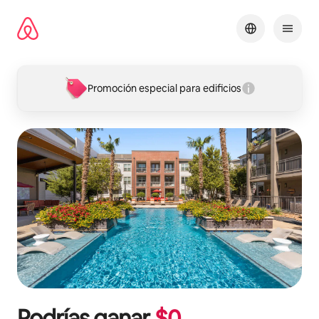
Omite
el
contenido
Promoción especial para edificios
Podrías ganar
$
0