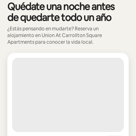
Quédate una noche antes
Se muestran0 de 0 elementos
de quedarte todo un año
¿Estás pensando en mudarte? Reserva un
alojamiento en Union At Carrollton Square
Apartments para conocer la vida local.