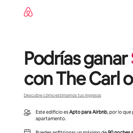
Omite
el
contenido
Podrías ganar
con
The Carl 
Descubre cómo estimamos tus ingresos
Este edificio es
Apto para Airbnb
, por lo que
apartamento.
Puedes anfitrionar un máximo de
90 noches a