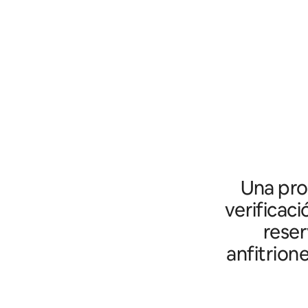
Una prot
verificaci
reser
anfitrion