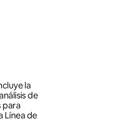
ncluye la
análisis de
s para
a Línea de