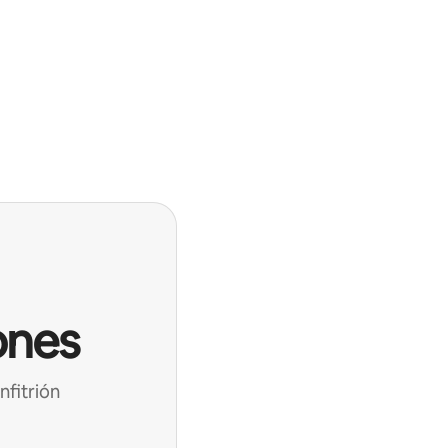
ones
nfitrión