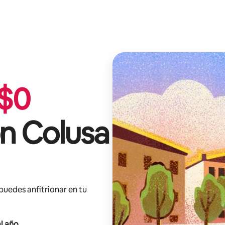
$
0
on Colusa
 puedes anfitrionar en tu
l año