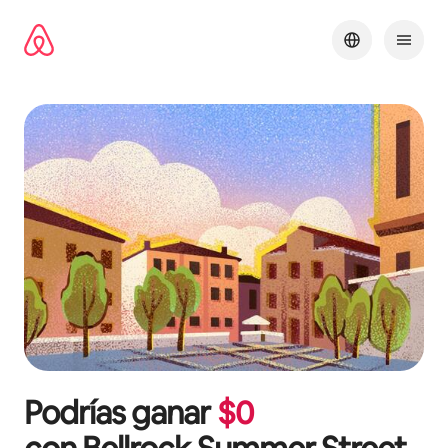
Omite
el
contenido
Podrías ganar
$
0