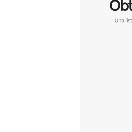
Obt
Una lis