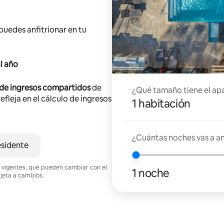
 puedes anfitrionar en tu
l año
 de ingresos compartidos
de
¿Qué tamaño tiene el ap
efleja en el cálculo de ingresos
1 habitación
¿Cuántas noches vas a an
esidente
nes vigentes, que pueden cambiar con el
1 noche
ujeta a cambios.