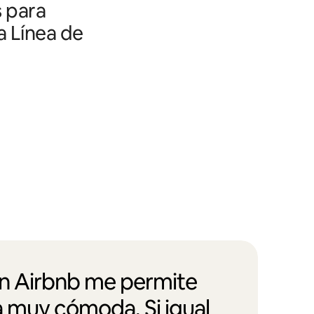
s para
a Línea de
en Airbnb me permite
a muy cómoda. Si igual