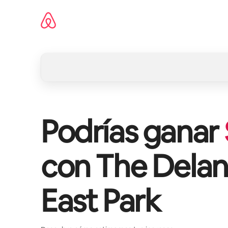
Omite
el
contenido
Podrías ganar
con
The Delan
East Park