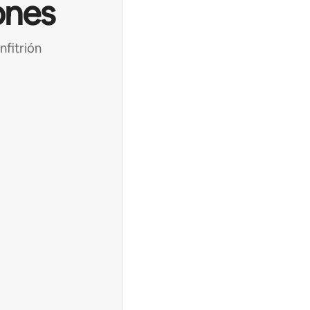
ones
nfitrión