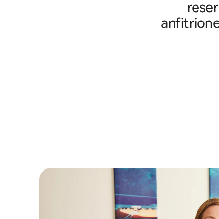
reser
anfitrion