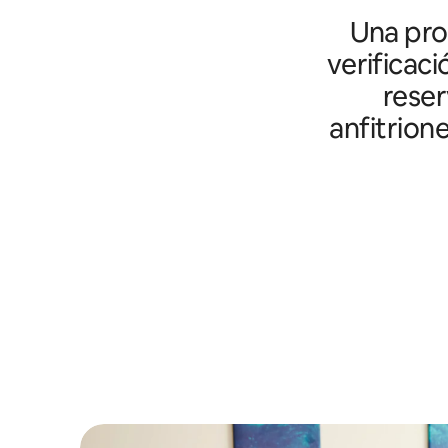
Una prot
verificaci
reser
anfitrion