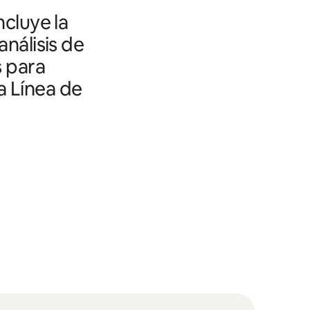
ncluye la
análisis de
s para
a Línea de