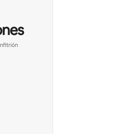
ones
nfitrión