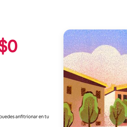
$
0
 puedes anfitrionar en tu