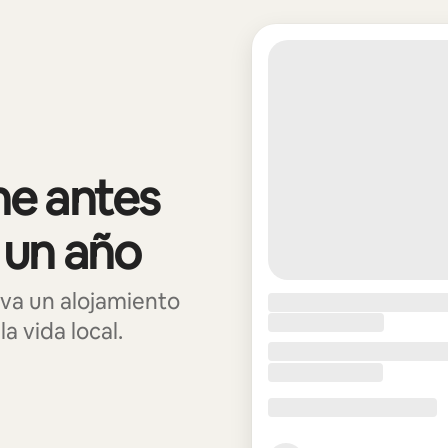
e antes
 un año
va un alojamiento
a vida local.