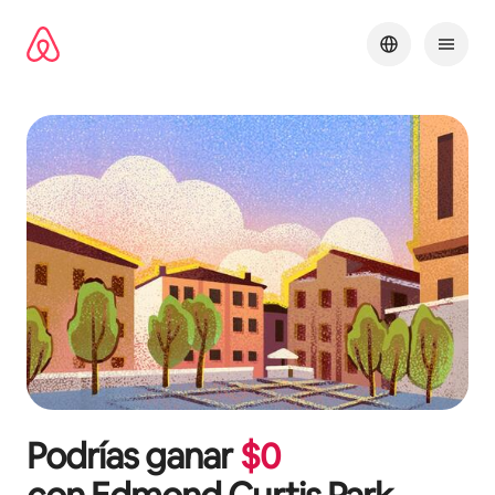
Omite
el
contenido
Podrías ganar
$
0