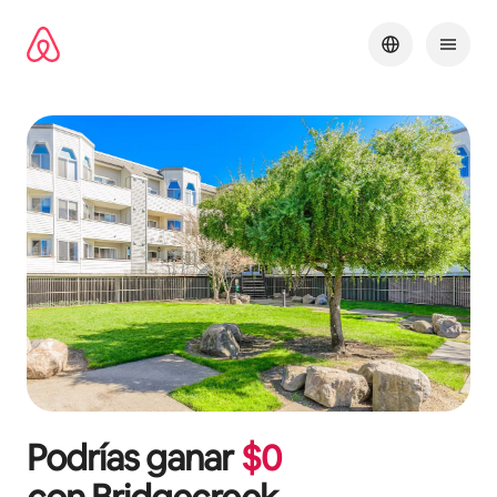
Omite
el
contenido
Podrías ganar
$
0