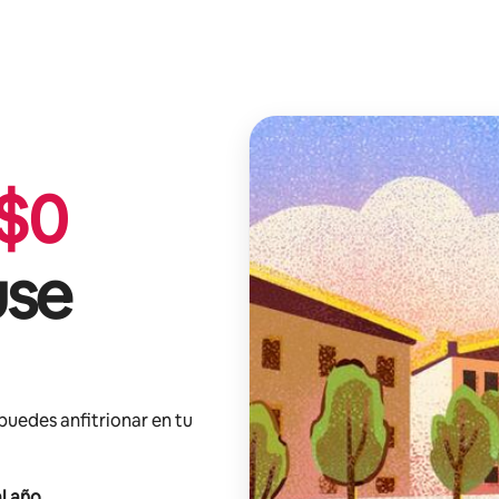
$
0
use
 puedes anfitrionar en tu
l año