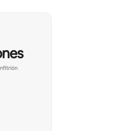
ones
nfitrión