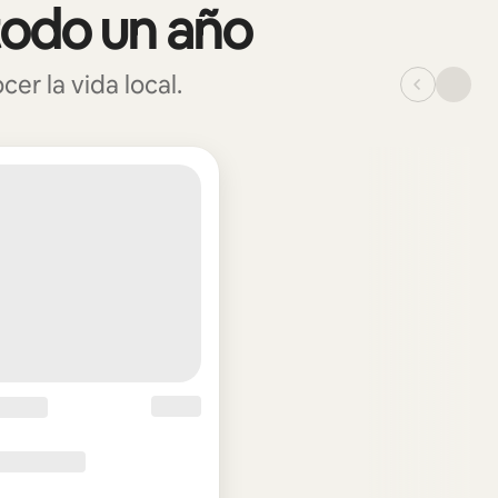
todo un año
r la vida local.
_