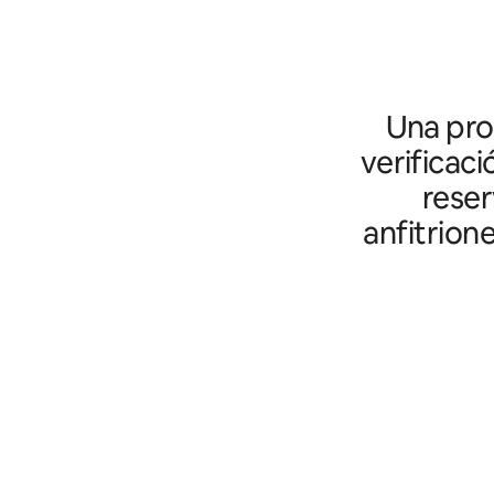
Una prot
verificaci
reser
anfitrion