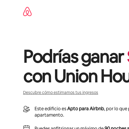
Omite
el
contenido
Podrías ganar
con
Union Ho
Descubre cómo estimamos tus ingresos
Este edificio es
Apto para Airbnb
, por lo que
apartamento.
Puedes anfitrionar un máximo de
90 noches a