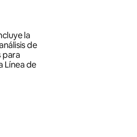
ncluye la
análisis de
s para
a Línea de