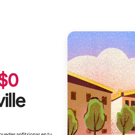
$
0
ille
 puedes anfitrionar en tu