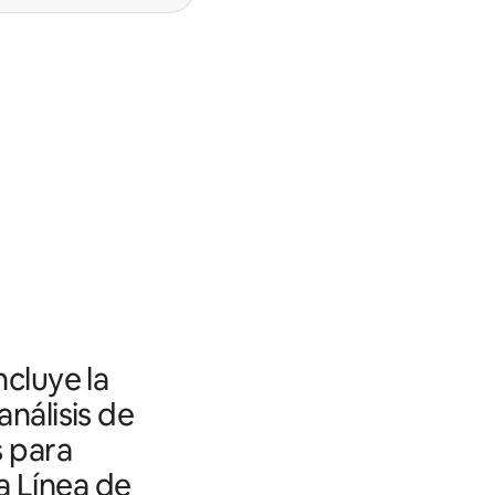
ncluye la
análisis de
s para
a Línea de