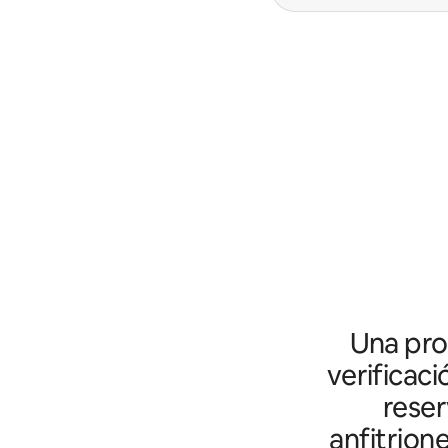
Una prot
verificaci
reser
anfitrion