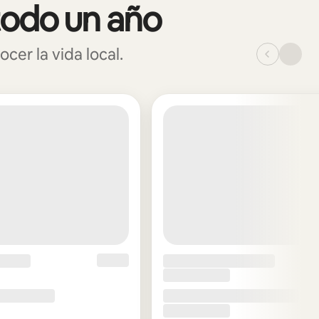
todo un año
er la vida local.
_