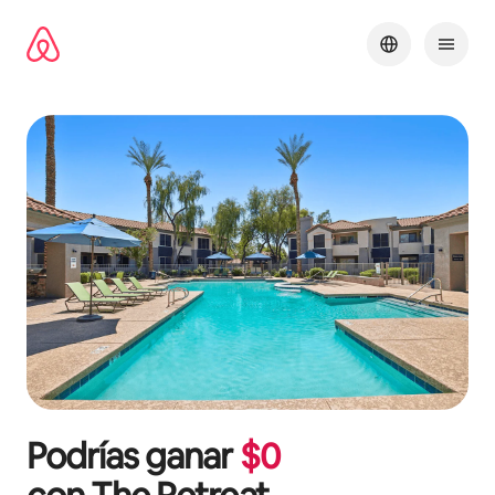
Omite
el
contenido
Podrías ganar
$
0