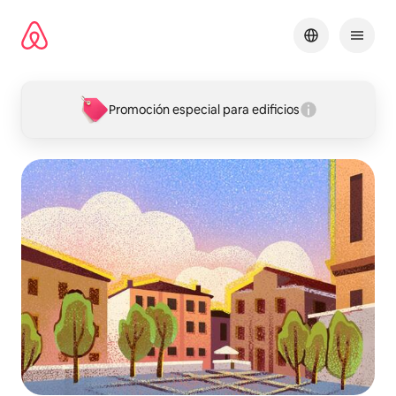
Omite
el
contenido
Promoción especial para edificios