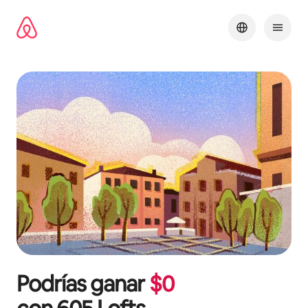
Omite
el
contenido
Podrías ganar
$
0