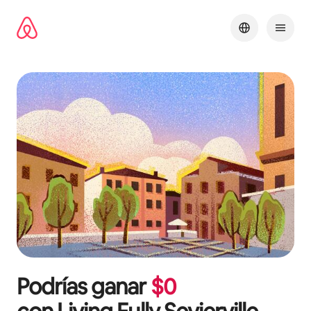
Omite
el
contenido
Podrías ganar
$
0