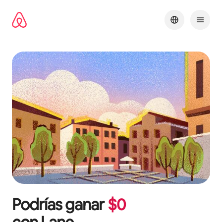
Omite
el
contenido
Podrías ganar
$
0