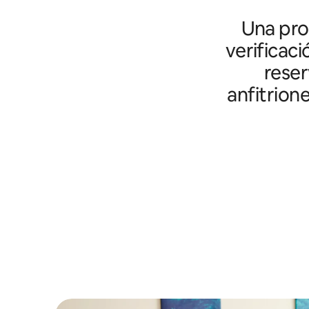
Una prot
verificaci
reser
anfitrion