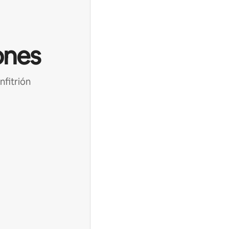
ones
nfitrión