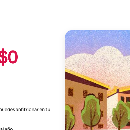
$
0
 puedes anfitrionar en tu
al año