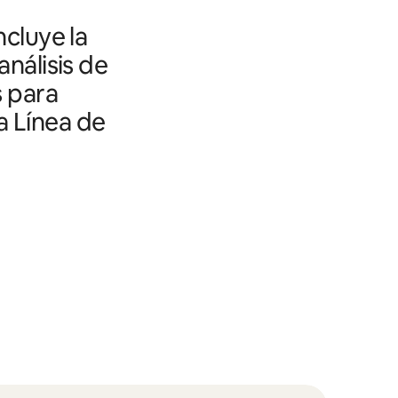
ncluye la
análisis de
s para
a Línea de