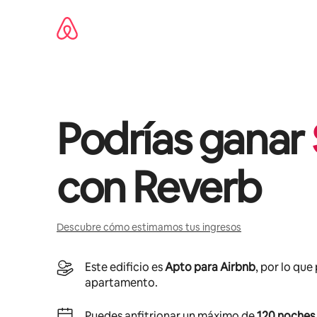
Omite
el
contenido
Podrías ganar
con
Reverb
Descubre cómo estimamos tus ingresos
Este edificio es
Apto para Airbnb
, por lo que
apartamento.
Puedes anfitrionar un máximo de
120 noches 