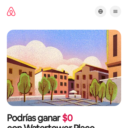
Omite
el
contenido
Podrías ganar
$
0