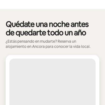
Podrías ganar $1092 al mes
Quédate una noche antes
Se muestran0 de 0 elementos
de quedarte todo un año
¿Estás pensando en mudarte? Reserva un
alojamiento en Ancora para conocer la vida local.