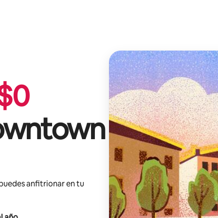
$
0
owntown
 puedes anfitrionar en tu
l año