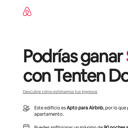
Omite
el
contenido
Podrías ganar
con
Tenten D
Descubre cómo estimamos tus ingresos
Este edificio es
Apto para Airbnb
, por lo que
apartamento.
Puedes anfitrionar un máximo de
90 noches a