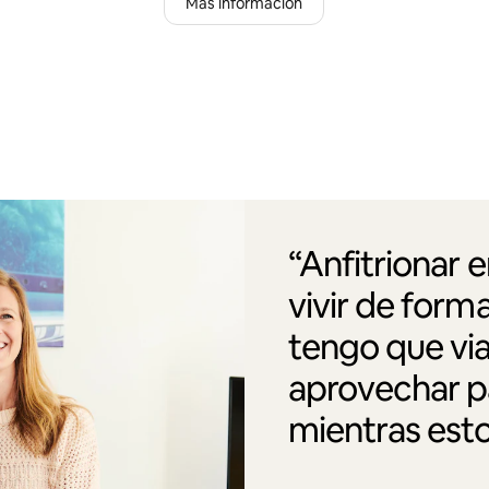
Más información
“Anfitrionar 
vivir de form
tengo que via
aprovechar pa
mientras esto