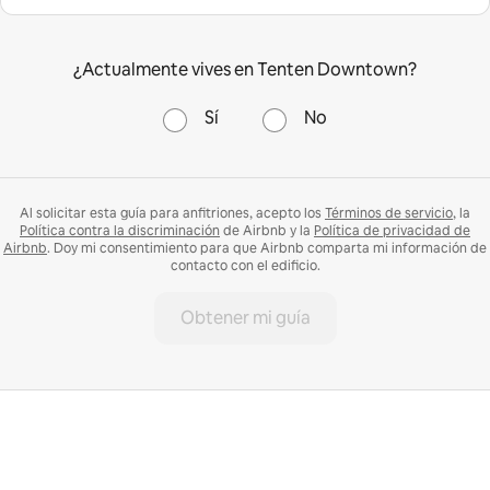
¿Actualmente vives en Tenten Downtown?
Sí
No
Al solicitar esta guía para anfitriones, acepto los
Términos de servicio
, la
Política contra la discriminación
de Airbnb y la
Política de privacidad de
Airbnb
. Doy mi consentimiento para que Airbnb comparta mi información de
contacto con el edificio.
Obtener mi guía