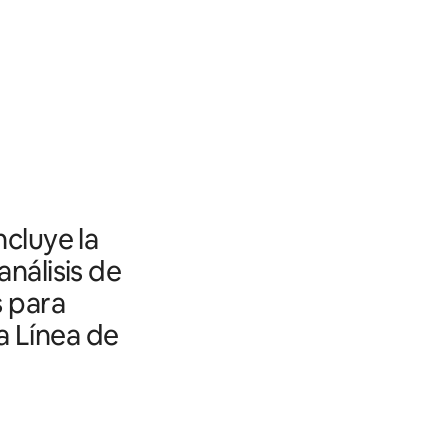
ncluye la
análisis de
s para
a Línea de