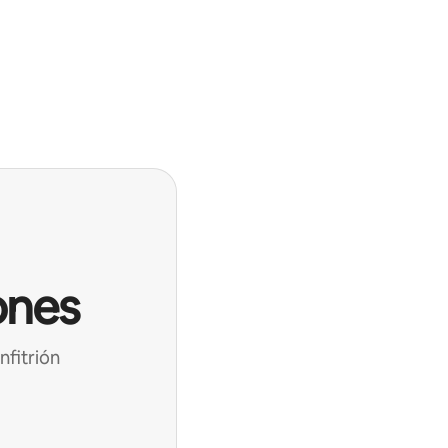
ones
nfitrión