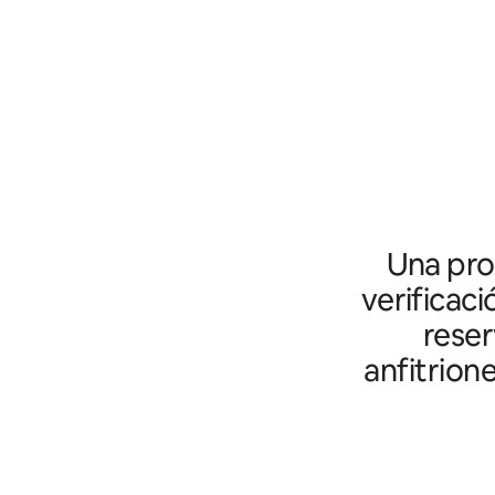
Una prot
verificaci
reser
anfitrion