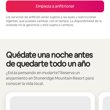
Empieza a anfitrionar
Los servicios de anfitrión están sujetos a las leyes y restricciones
vigentes, que pueden cambiar con el tiempo. La disponibilidad de la
vivienda no se garantiza y está sujeta a cambios.
Podrías ganar $1473 al mes
Quédate una noche antes
Se muestran0 de 0 elementos
de quedarte todo un año
¿Estás pensando en mudarte? Reserva un
alojamiento en Stoneridge Mountain Resort para
conocer la vida local.