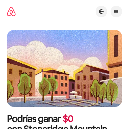
Omite
el
contenido
Podrías ganar
$
0