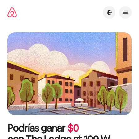
Omite
el
contenido
Podrías ganar
$
0