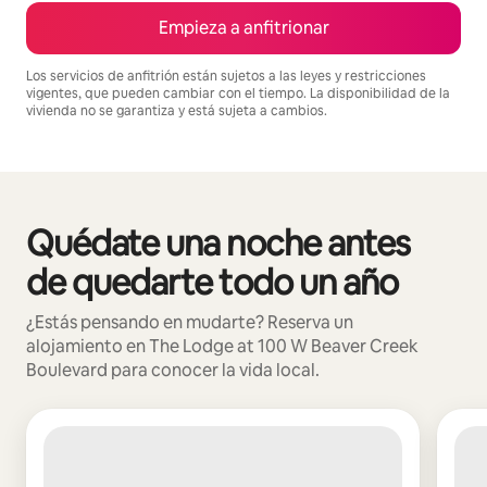
Empieza a anfitrionar
Los servicios de anfitrión están sujetos a las leyes y restricciones
vigentes, que pueden cambiar con el tiempo. La disponibilidad de la
vivienda no se garantiza y está sujeta a cambios.
Podrías ganar $1647 al mes
Quédate una noche antes
Se muestran0 de 0 elementos
de quedarte todo un año
¿Estás pensando en mudarte? Reserva un
alojamiento en The Lodge at 100 W Beaver Creek
Boulevard para conocer la vida local.