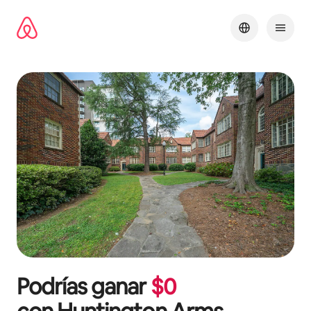
Omite
el
contenido
Podrías ganar
$
0