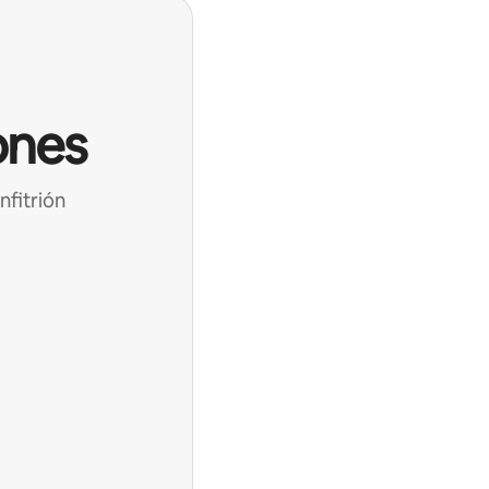
ones
nfitrión