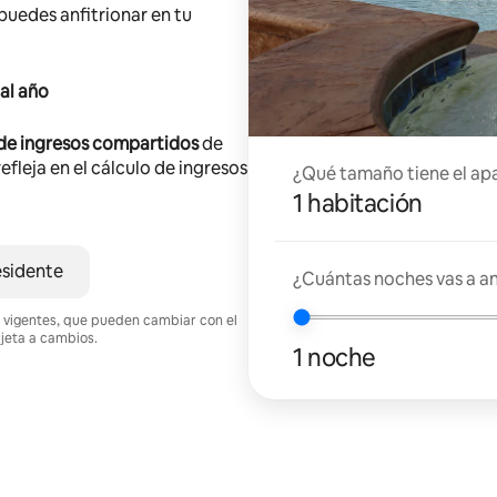
 puedes anfitrionar en tu
al año
 de ingresos compartidos
de
efleja en el cálculo de ingresos
¿Qué tamaño tiene el ap
1 habitación
esidente
¿Cuántas noches vas a an
nes vigentes, que pueden cambiar con el
ujeta a cambios.
1 noche