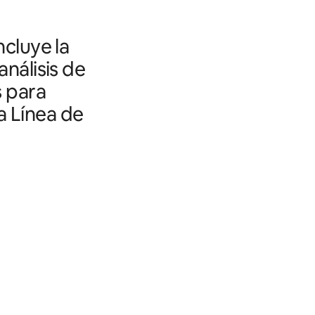
ncluye la
análisis de
s para
a Línea de