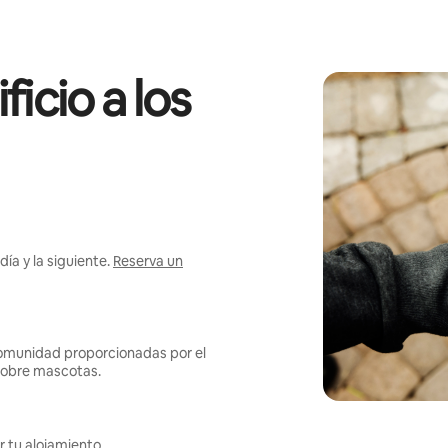
icio a los
ía y la siguiente.
Reserva un
omunidad proporcionadas por el
s sobre mascotas.
r tu alojamiento.