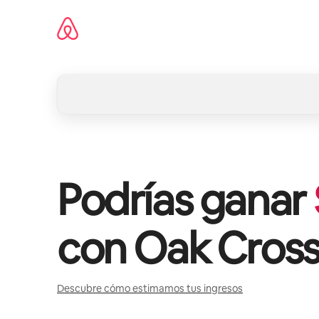
Omite
el
contenido
Podrías ganar
con
Oak Cross
Descubre cómo estimamos tus ingresos