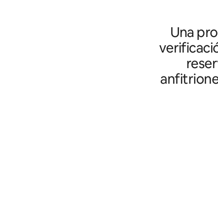
Una prot
verificaci
reser
anfitrion