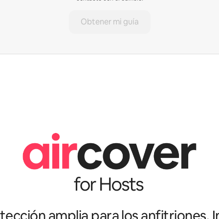
Obtener mi guía
ección amplia para los anfitriones. I