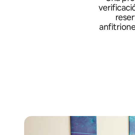
verificaci
reser
anfitrion