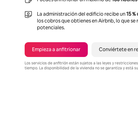
La administración del edificio recibe un
15 %
los cobros que obtienes en Airbnb, lo que se r
potenciales.
Empieza a anfitrionar
Conviértete en r
Los servicios de anfitrión están sujetos a las leyes y restriccio
tiempo. La disponibilidad de la vivienda no se garantiza y está s
Podrías ganar $782 al mes