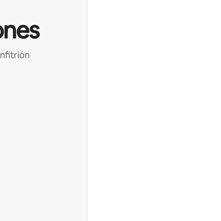
ones
nfitrión