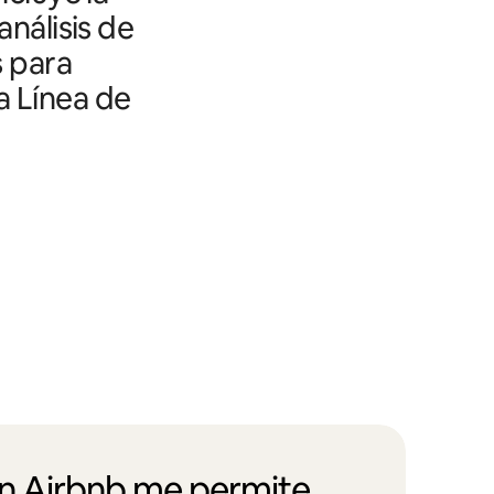
análisis de
s para
a Línea de
en Airbnb me permite