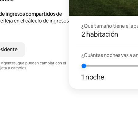
 de ingresos compartidos
de
efleja en el cálculo de ingresos
¿Qué tamaño tiene el ap
2 habitación
esidente
¿Cuántas noches vas a an
nes vigentes, que pueden cambiar con el
ujeta a cambios.
1 noche