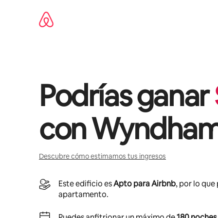
Omite
el
contenido
Podrías ganar
con
Wyndham
Descubre cómo estimamos tus ingresos
Este edificio es
Apto para Airbnb
, por lo que
apartamento.
Puedes anfitrionar un máximo de
180 noches 