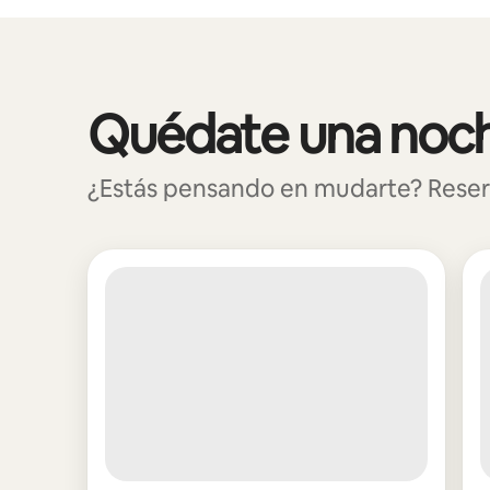
Podrías ganar $692 al mes
Quédate una noch
Se muestran0 de 0 elementos
¿Estás pensando en mudarte? Reserv