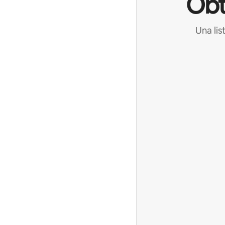
Obt
Una lis