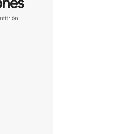
ones
nfitrión