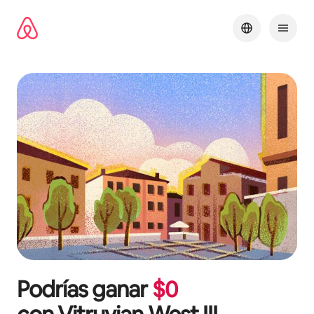
Omite
el
contenido
Podrías ganar
$
0