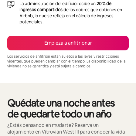
La administración del edificio recibe un
20 % de
ingresos compartidos
de los cobros que obtienes en
Airbnb, lo que se refleja en el cálculo de ingresos
potenciales.
Empieza a anfitrionar
Los servicios de anfitrión están sujetos a las leyes y restricciones
vigentes, que pueden cambiar con el tiempo. La disponibilidad de la
vivienda no se garantiza y está sujeta a cambios.
Podrías ganar $626 al mes
Quédate una noche antes
Se muestran0 de 0 elementos
de quedarte todo un año
¿Estás pensando en mudarte? Reserva un
alojamiento en Vitruvian West III para conocer la vida