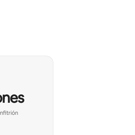
ones
nfitrión