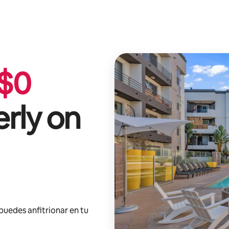
$
0
rly on
 puedes anfitrionar en tu