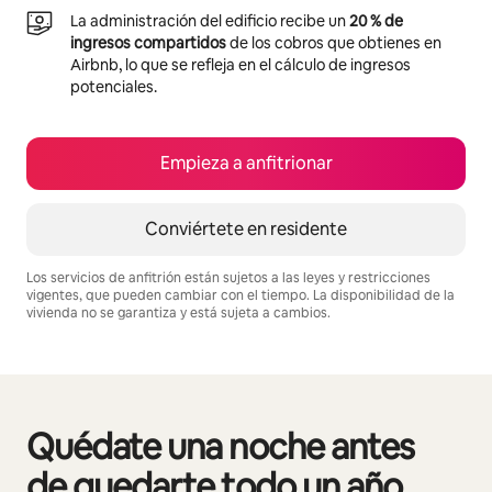
La administración del edificio recibe un
20 % de
ingresos compartidos
de los cobros que obtienes en
Airbnb, lo que se refleja en el cálculo de ingresos
potenciales.
Empieza a anfitrionar
Conviértete en residente
Los servicios de anfitrión están sujetos a las leyes y restricciones
vigentes, que pueden cambiar con el tiempo. La disponibilidad de la
vivienda no se garantiza y está sujeta a cambios.
Podrías ganar $687 al mes
Quédate una noche antes
Se muestran0 de 0 elementos
de quedarte todo un año