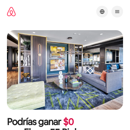
Omite
el
contenido
Podrías ganar
$
0