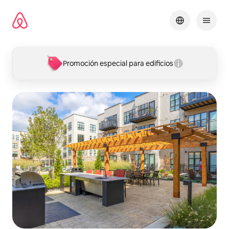
Omite
el
contenido
Promoción especial para edificios