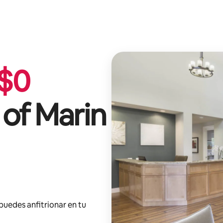
$
0
 of Marin
 puedes anfitrionar en tu