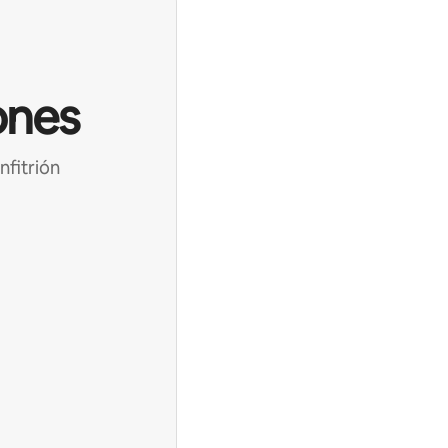
ones
nfitrión