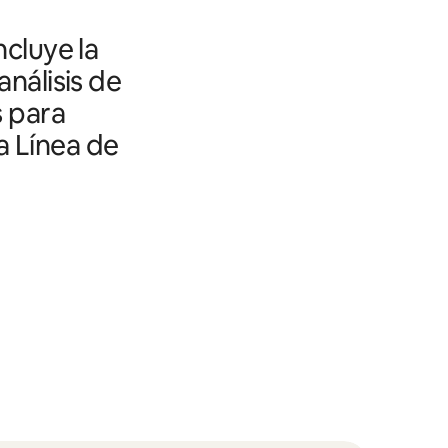
ncluye la
análisis de
s para
a Línea de