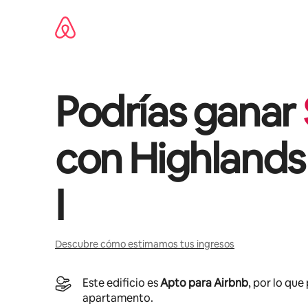
Omite
el
contenido
Podrías ganar
con
Highlands
I
Descubre cómo estimamos tus ingresos
Este edificio es
Apto para Airbnb
, por lo que
apartamento.