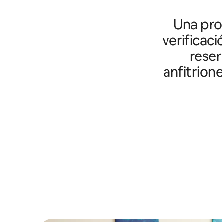
Una prot
verificaci
reser
anfitrion