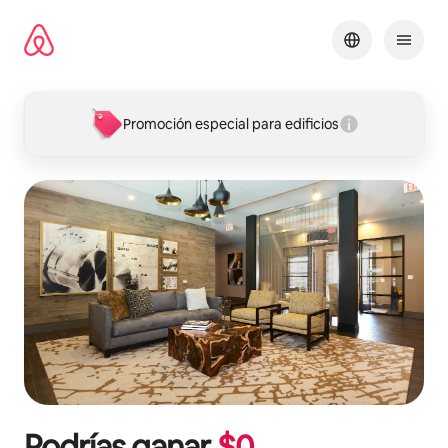
Omite
el
contenido
Promoción especial para edificios
Podrías ganar
$
0