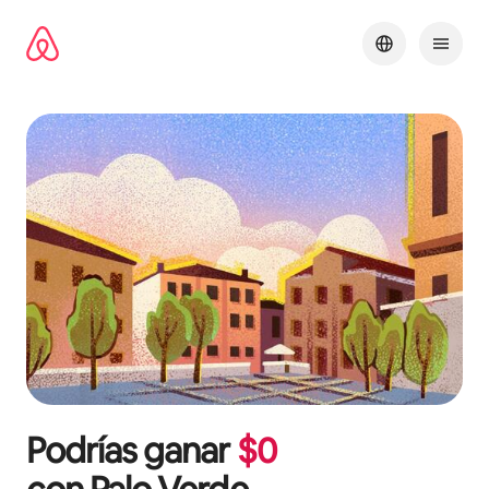
Omite
el
contenido
Podrías ganar
$
0