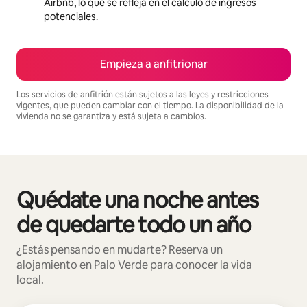
Airbnb, lo que se refleja en el cálculo de ingresos
potenciales.
Empieza a anfitrionar
Los servicios de anfitrión están sujetos a las leyes y restricciones
vigentes, que pueden cambiar con el tiempo. La disponibilidad de la
vivienda no se garantiza y está sujeta a cambios.
Podrías ganar $572 al mes
Quédate una noche antes
Se muestran0 de 0 elementos
de quedarte todo un año
¿Estás pensando en mudarte? Reserva un
alojamiento en Palo Verde para conocer la vida
local.