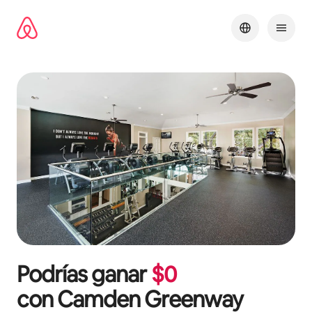
Omite
el
contenido
Podrías ganar
$
0
con
Camden Greenway