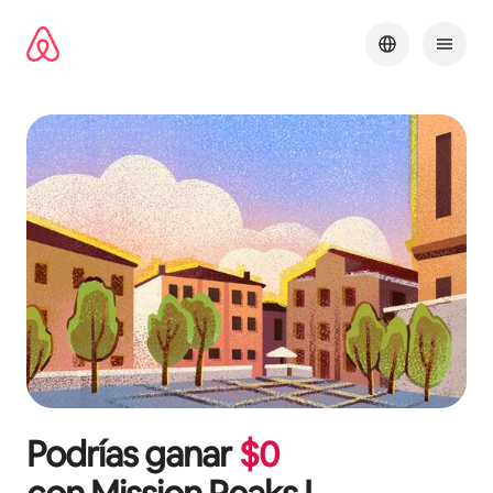
Omite
el
contenido
Podrías ganar
$
0