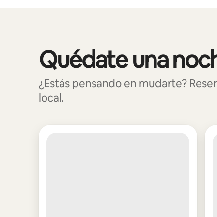
Podrías ganar $481 al mes
Quédate una noch
Se muestran0 de 0 elementos
¿Estás pensando en mudarte? Reserv
local.