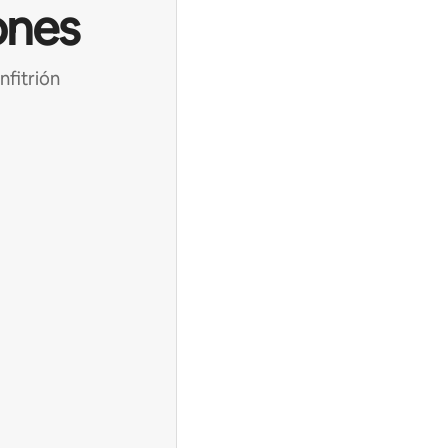
ones
nfitrión