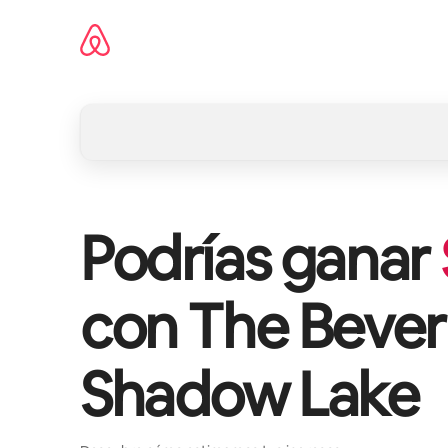
Omite
el
contenido
Podrías ganar
con
The Beverl
Shadow Lake